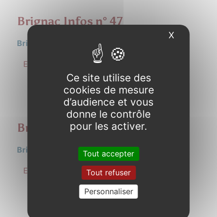
Brignac Infos n° 47
X
Masquer l
Brignac Infos n°47
En savoir plus
Ce site utilise des
cookies de mesure
d’audience et vous
donne le contrôle
pour les activer.
Brignac Infos n° 46
Brignac Infos n° 46
Tout accepter
En savoir plus
Tout refuser
Personnaliser