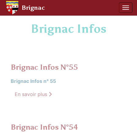
Panneau de gestion des cookies
Brignac
Affic
aller au contenu
Brignac Infos
Brignac Infos N°55
Brignac Infos n° 55
En savoir plus
Brignac Infos N°54