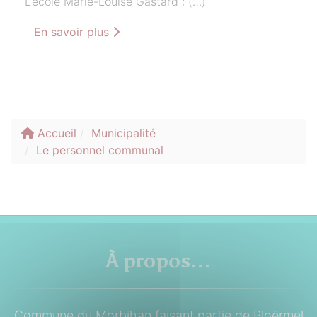
L’école Marie-Louise Gastard : (…)
En savoir plus
Accueil
Municipalité
Le personnel communal
À propos...
Commune du Morbihan faisant partie de Ploërmel