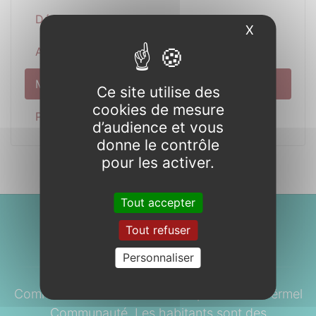
Découverte
X
Masquer l
Actualité
Municipalité
Ce site utilise des
cookies de mesure
Pratique
d’audience et vous
donne le contrôle
pour les activer.
Tout accepter
Tout refuser
À propos...
Personnaliser
Commune du Morbihan faisant partie de Ploërmel
Communauté. Les habitants sont des