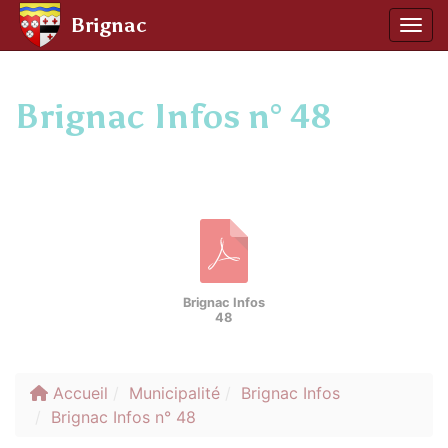
Panneau de gestion des cookies
Brignac
Affic
aller au contenu
Brignac Infos n° 48
Brignac Infos
48
Accueil
Municipalité
Brignac Infos
Brignac Infos n° 48