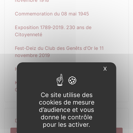
novembre 1918
Commemoration du 08 mai 1945
Exposition 1789-2019. 230 ans de
Citoyenneté
Fest-Deiz du Club des Genêts d’Or le 11
novembre 2019
X
Masquer l
HALLOWEEN 2019
KERMESSE DE L’ECOLE MARIE-LOUISE
GASTARD
Ce site utilise des
cookies de mesure
d’audience et vous
donne le contrôle
Découverte
pour les activer.