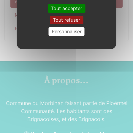
Actualité
Tout accepter
Municipalité
Tout refuser
Pratique
Personnaliser
À propos...
Commune du Morbihan faisant partie de Ploërmel
Communauté. Les habitants sont des
Brignacoises, et des Brignacois.