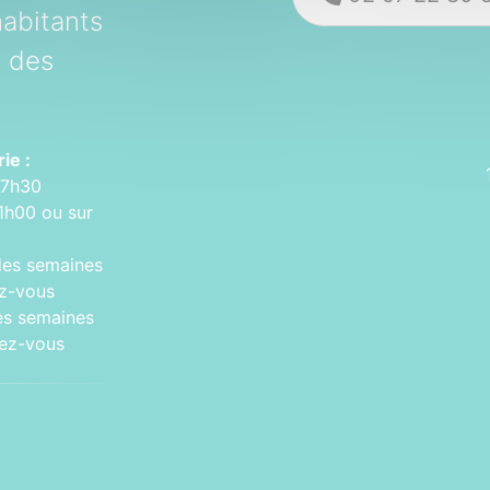
abitants
t des
ie :
17h30
1h00 ou sur
des semaines
ez-vous
es semaines
dez-vous