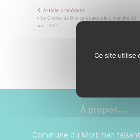
Article précédent
Vide Grenier de l’Amicale Laïque le dimanche 29
août 2021
Ce site utilis
À propos...
Commune du Morbihan faisant 