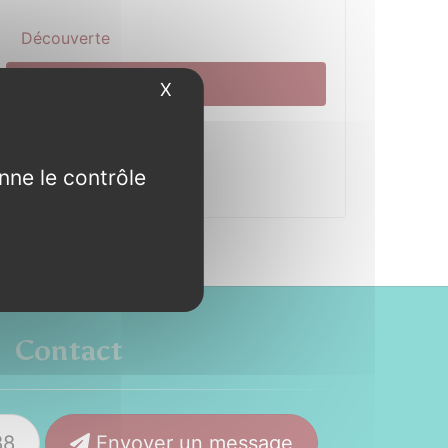
Découverte
Actualité
X
Masquer le bandeau des cookies
Municipalité
nne le contrôle
Pratique
Contact
88
Envoyer un message