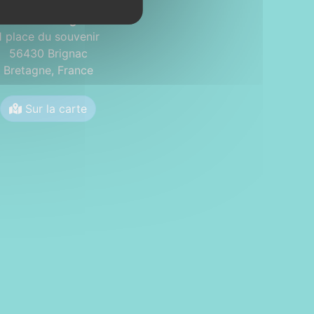
Mairie de Brignac
1 place du souvenir
56430 Brignac
Bretagne,
France
Sur la carte