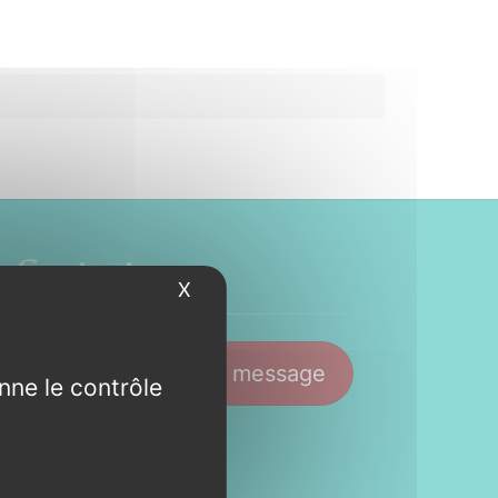
Contact
X
Masquer le bandeau des cookies
88
Envoyer un message
nne le contrôle