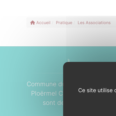
Accueil
Pratique
Les Associations
À propos...
Commune du Morbihan faisant 
Ce site utilis
Ploërmel Communauté. Les h
sont des Brignacoises, e
Brignacois.