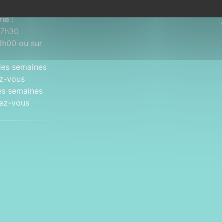
ie :
17h30
1h00 ou sur
des semaines
ez-vous
es semaines
dez-vous